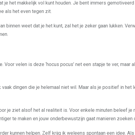
at je het makkelijk vol kunt houden. Je bent immers gemotiveerd 
ee als het even tegen zit.
van binnen weet dat je het kunt, zal het je zeker gaan lukken. Ve
men.
. Voor velen is deze ‘hocus pocus’ net een stapje te ver, maar als
 vaak dingen die je helemaal niet wil. Maar als je positief in het 
oor je ziet alsof het al realiteit is. Voor enkele minuten beleef j
htiger te maken en jouw onderbewustzijn gaat manieren zoeken o
er kunnen helpen. Zelf krijg ik weleens spontaan een idee. Als 