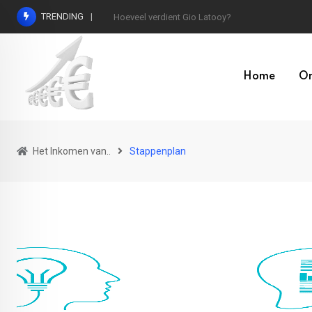
Skip
TRENDING
Hoeveel verdient Max Verstappen?
to
content
Home
On
Het Inkomen van..
Stappenplan