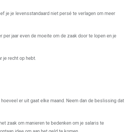
oef je je levensstandaard niet persé te verlagen om meer
per jaar even de moeite om de zaak door te lopen en je
 je recht op hebt.
n hoeveel er uit gaat elke maand. Neem dan de beslissing dat
is het zaak om manieren te bedenken om je salaris te
 spontaan idee om aan het geld te komen.