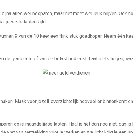
 bijna alles wel besparen, maar het moet wel leuk blijven. Ook h
ar je vaste lasten kijkt.
nnen 9 van de 10 keer een flink stuk goedkoper. Neem één keer 
n de gemeente of van de belastingdienst. Laat niets liggen, waar
knaken. Maak voor jezelf overzichtelijk hoeveel er binnenkomt e
sparen op je maandelijkse lasten. Haal je het dan nog niet, dan 
en de wet van aantrekking voor je werken en wellicht krijg je een