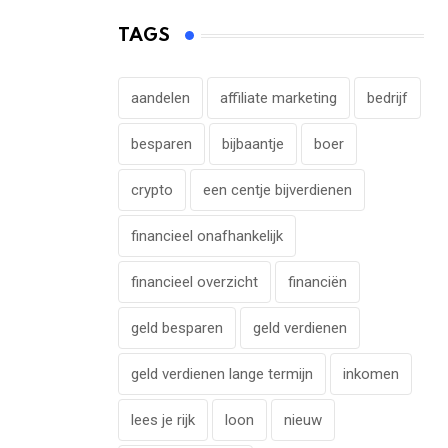
TAGS
aandelen
affiliate marketing
bedrijf
besparen
bijbaantje
boer
crypto
een centje bijverdienen
financieel onafhankelijk
financieel overzicht
financiën
geld besparen
geld verdienen
geld verdienen lange termijn
inkomen
lees je rijk
loon
nieuw