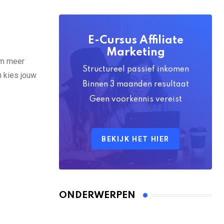
E-Cursus Affiliate
Marketing
om meer
Structureel passief inkomen
n kies jouw
Binnen 3 maanden resultaat
Geen voorkennis vereist
BEKIJK HET HIER
ONDERWERPEN