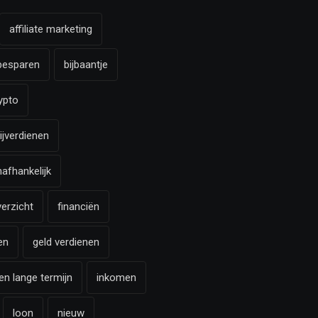
affiliate marketing
besparen
bijbaantje
ypto
ijverdienen
nafhankelijk
verzicht
financiën
en
geld verdienen
en lange termijn
inkomen
loon
nieuw