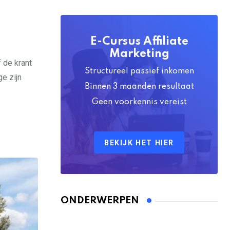
E-Cursus Affiliate
Marketing
 de krant
Structureel passief inkomen
ge zijn
Binnen 3 maanden resultaat
Geen voorkennis vereist
BEKIJK HET HIER
ONDERWERPEN