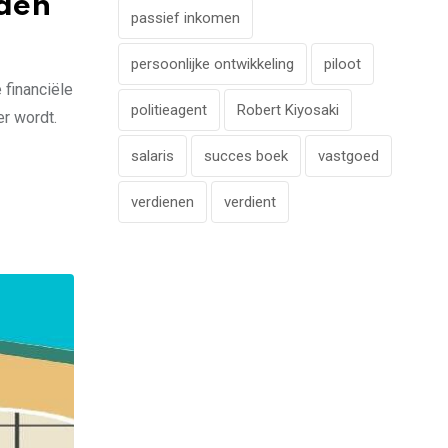
rden
passief inkomen
persoonlijke ontwikkeling
piloot
 financiële
politieagent
Robert Kiyosaki
er wordt.
salaris
succes boek
vastgoed
verdienen
verdient