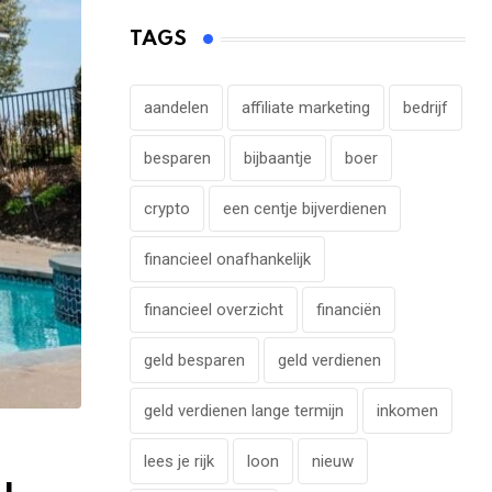
TAGS
aandelen
affiliate marketing
bedrijf
besparen
bijbaantje
boer
crypto
een centje bijverdienen
financieel onafhankelijk
financieel overzicht
financiën
geld besparen
geld verdienen
geld verdienen lange termijn
inkomen
lees je rijk
loon
nieuw