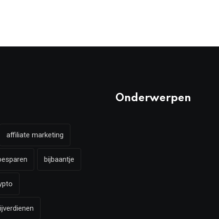
Onderwerpen
affiliate marketing
besparen
bijbaantje
ypto
ijverdienen