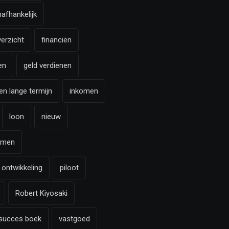
nafhankelijk
verzicht
financiën
en
geld verdienen
en lange termijn
inkomen
loon
nieuw
omen
 ontwikkeling
piloot
Robert Kiyosaki
succes boek
vastgoed