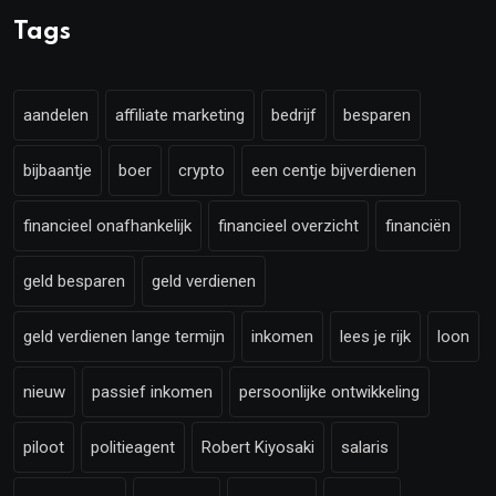
Tags
aandelen
affiliate marketing
bedrijf
besparen
bijbaantje
boer
crypto
een centje bijverdienen
financieel onafhankelijk
financieel overzicht
financiën
geld besparen
geld verdienen
geld verdienen lange termijn
inkomen
lees je rijk
loon
nieuw
passief inkomen
persoonlijke ontwikkeling
piloot
politieagent
Robert Kiyosaki
salaris