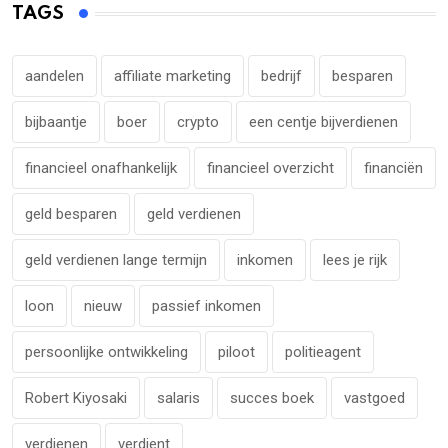
TAGS
aandelen
affiliate marketing
bedrijf
besparen
bijbaantje
boer
crypto
een centje bijverdienen
financieel onafhankelijk
financieel overzicht
financiën
geld besparen
geld verdienen
geld verdienen lange termijn
inkomen
lees je rijk
loon
nieuw
passief inkomen
persoonlijke ontwikkeling
piloot
politieagent
Robert Kiyosaki
salaris
succes boek
vastgoed
verdienen
verdient