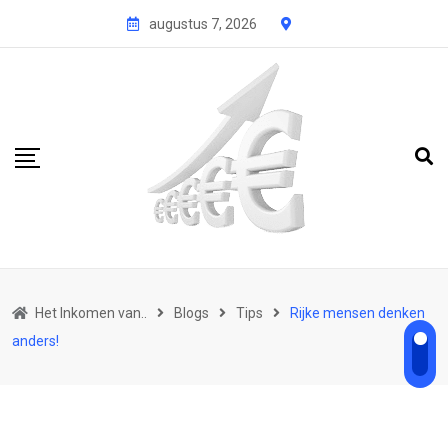
Skip
augustus 7, 2026
to
content
Het Inkomen van..
Blogs
Tips
Rijke mensen denken
anders!