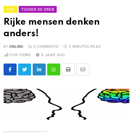
TIPS
TUSSEN DE OREN
Rijke mensen denken
anders!
BY
ONLINO
0
COMMENTS
5 MINUTES READ
2299
VIEWS
8 JAAR AGO
LinkedIn
Whatsapp
Print
Share
via
Email