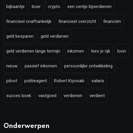
bijbaantje
boer
crypto
een centje bijverdienen
financieel onafhankelijk
financieel overzicht
financiën
geld besparen
geld verdienen
geld verdienen lange termijn
inkomen
lees je rijk
loon
nieuw
passief inkomen
persoonlijke ontwikkeling
piloot
politieagent
Robert Kiyosaki
salaris
succes boek
vastgoed
verdienen
verdient
Onderwerpen