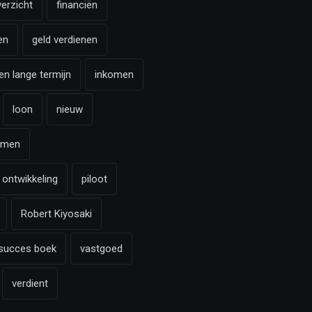
verzicht
financiën
en
geld verdienen
en lange termijn
inkomen
loon
nieuw
omen
 ontwikkeling
piloot
Robert Kiyosaki
succes boek
vastgoed
verdient