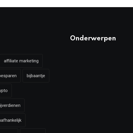
Onderwerpen
affiliate marketing
besparen
bijbaantje
ypto
ijverdienen
nafhankelijk