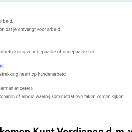
arbeid.
n dat je ontvangt voor arbeid.
tbetrekking voor bepaalde of onbepaalde tijd.
is
‘.
etrekking heeft op handenarbeid.
erman et cetera.
tenaren of arbeid waarbij administratieve taken komen kijken.
nkomen Kunt Verdienen d.m.v.