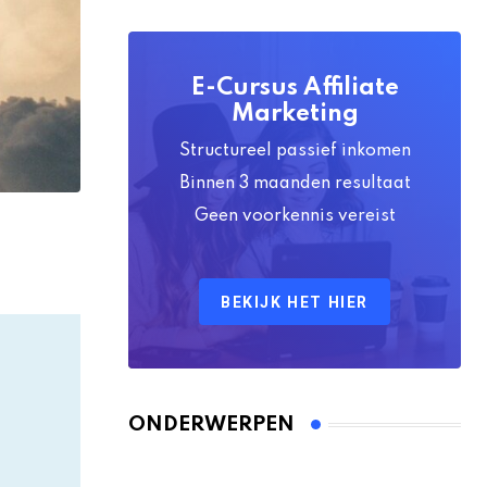
E-Cursus Affiliate
Marketing
Structureel passief inkomen
Binnen 3 maanden resultaat
Geen voorkennis vereist
BEKIJK HET HIER
ONDERWERPEN