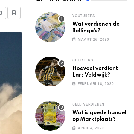
Share
Print
YOUTUBERS
Wat verdienen de
via
Bellinga’s?
Email
MAART 26, 2020
SPORTERS
Hoeveel verdient
Lars Veldwijk?
FEBRUARI 18, 2020
GELD VERDIENEN
Wat is goede handel
op Marktplaats?
APRIL 4, 2020