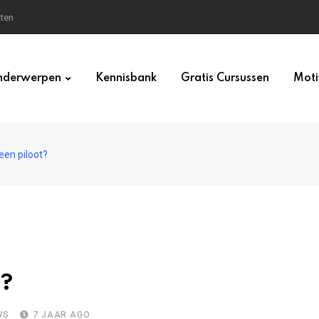
tten
derwerpen
Kennisbank
Gratis Cursussen
Moti
een piloot?
t?
WS
7 JAAR AGO