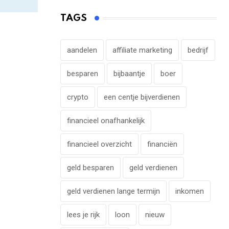
TAGS
aandelen
affiliate marketing
bedrijf
besparen
bijbaantje
boer
crypto
een centje bijverdienen
financieel onafhankelijk
financieel overzicht
financiën
geld besparen
geld verdienen
geld verdienen lange termijn
inkomen
lees je rijk
loon
nieuw