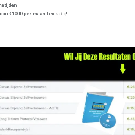
atijden
.
dan €1000 per maand
extra bij!