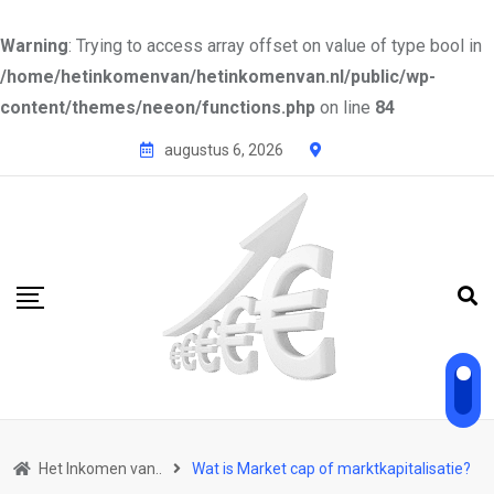
Warning
: Trying to access array offset on value of type bool in
/home/hetinkomenvan/hetinkomenvan.nl/public/wp-
content/themes/neeon/functions.php
on line
84
Skip
augustus 6, 2026
to
content
Het Inkomen van..
Wat is Market cap of marktkapitalisatie?