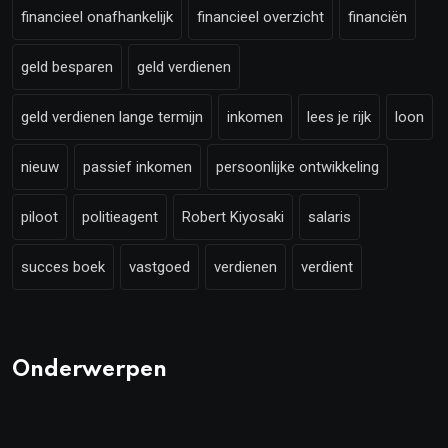
financieel onafhankelijk
financieel overzicht
financiën
geld besparen
geld verdienen
geld verdienen lange termijn
inkomen
lees je rijk
loon
nieuw
passief inkomen
persoonlijke ontwikkeling
piloot
politieagent
Robert Kiyosaki
salaris
succes boek
vastgoed
verdienen
verdient
Onderwerpen