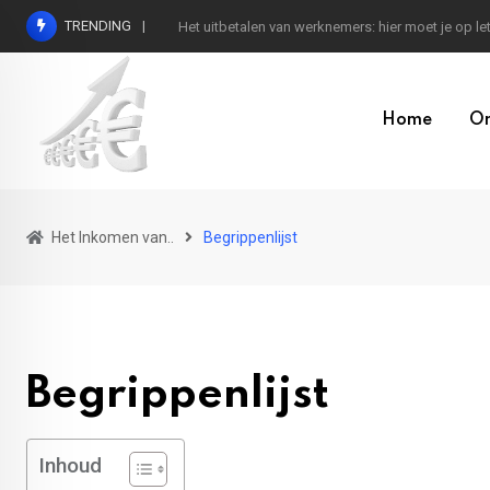
Skip
TRENDING
Het uitbetalen van werknemers: hier moet je op le
to
content
Home
On
Het Inkomen van..
Begrippenlijst
Begrippenlijst
Inhoud