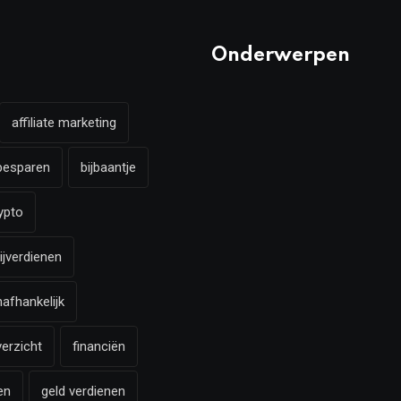
Onderwerpen
affiliate marketing
besparen
bijbaantje
ypto
ijverdienen
nafhankelijk
verzicht
financiën
en
geld verdienen