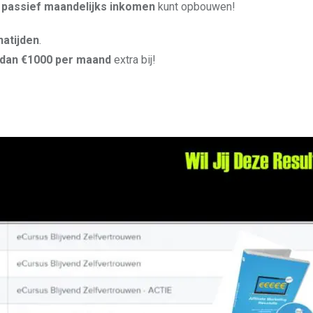
 passief maandelijks inkomen
kunt opbouwen!
atijden
.
dan €1000 per maand
extra bij!